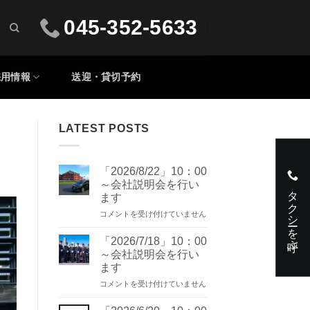
045-352-5633
採用情報
送迎・貸切予約
LATEST POSTS
「2026/8/22」10：00
～会社説明会を行い
タクシーを呼ぶ
ます
「2026/8/22」
コメントを受け付けていません
10：
00
「2026/7/18」10：00
～
～会社説明会を行い
会
ます
社
「2026/7/18」
説
コメントを受け付けていません
10：
明
00
会