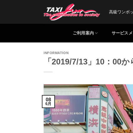
Skip
to
高級ワンボ
content
ご利用案内
サービスメ
INFORMATION
「2019/7/13」10：
08
6月