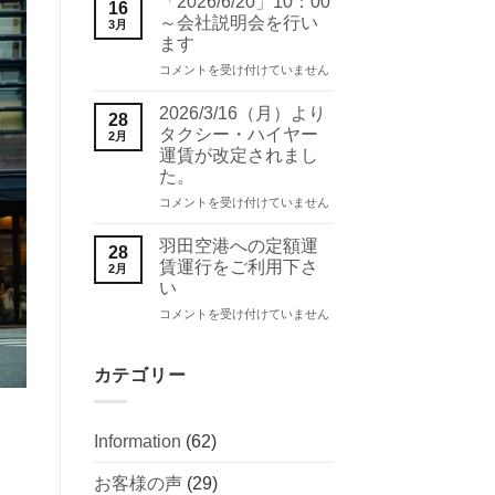
「2026/6/20」10：00
16
～
を
～会社説明会を行い
3月
会
行
ます
社
い
「2026/6/20」
説
コメントを受け付けていません
ま
10：
明
す
00
会
は
2026/3/16（月）より
28
～
を
タクシー・ハイヤー
2月
会
行
運賃が改定されまし
社
い
た。
説
ま
明
す
2026/3/16（月）
コメントを受け付けていません
会
は
よ
を
り
羽田空港への定額運
28
行
タ
賃運行をご利用下さ
2月
い
ク
い
ま
シ
す
羽
ー・
コメントを受け付けていません
は
田
ハ
空
イ
港
ヤ
カテゴリー
へ
ー
の
運
定
賃
Information
(62)
額
が
運
改
お客様の声
(29)
賃
定