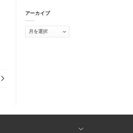
運
さ
行
れ
を
ま
アーカイブ
ご
し
利
た。
用
は
ア
下
ー
さ
い
カ
は
イ
ブ