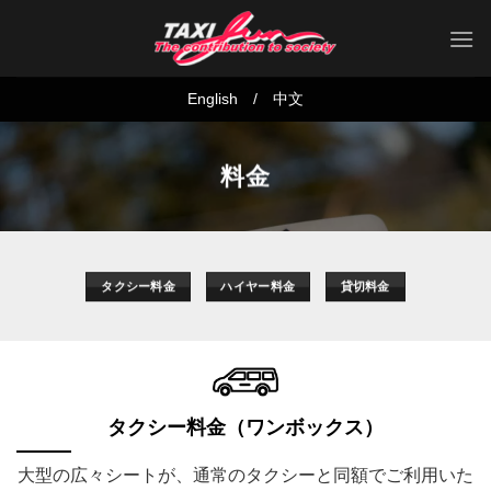
Skip
to
content
English
/
中文
料金
タクシー料金
ハイヤー料金
貸切料金
タクシー料金（ワンボックス）
大型の広々シートが、通常のタクシーと同額でご利用いた