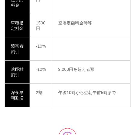
料金
車種指
1500
空港定額料金時等
定料金
円
障害者
-10%
割引
遠距離
-10%
9,000円を超える額
割引
深夜早
2割
午後10時から翌朝午前5時まで
朝割増