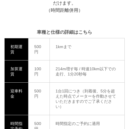
だけます。
（時間距離併用）
車種と仕様の詳細はこちら
初期運
500
1kmまで
賃
円
加算運
100
214m増す毎 / 時速10km以下での
賃
円
走行、1分20秒毎
迎車料
500
1台1回につき（到着後、5分を超
金
円
えた時点でメーターを作動させて
いただきますのでご了承くださ
い）
時間指
500
時間指定のご予約に適用
定予約
円