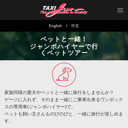
Skip
to
content
English
/
中文
ペットと一緒！
ジャンボハイヤーで行
くペットツアー
家族同様の愛犬やペットと一緒に旅行をしませんか？
ゲージに入れず、そのまま一緒にご乗車出来るワンボック
スの専用車(ジャンボハイヤー)で、
ペットも飼い主さんものびのびと、一緒に旅行が楽しめま
す。