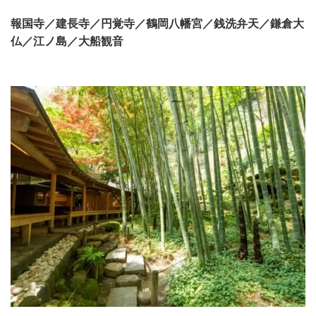
報国寺
／
建長寺
／
円覚寺
／
鶴岡八幡宮
／
銭洗弁天
／
鎌倉大
仏
／
江ノ島
／
大船観音