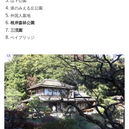
山下公園
港のみえる丘公園
外国人墓地
根岸森林公園
三渓園
ベイブリッジ