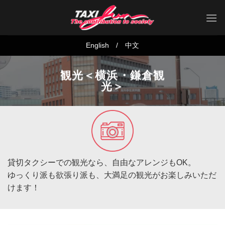
Skip
to
content
English
/
中文
観光＜横浜・鎌倉観
光＞
貸切タクシーでの観光なら、自由なアレンジもOK。
ゆっくり派も欲張り派も、大満足の観光がお楽しみいただ
けます！