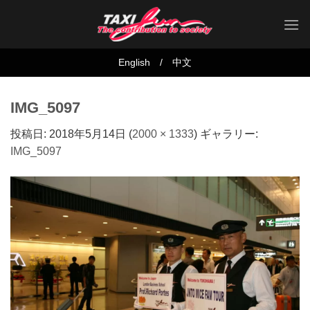
Skip
to
content
English
/
中文
IMG_5097
投稿日:
2018年5月14日
(
2000 × 1333
) ギャラリー:
IMG_5097