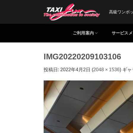
Skip
to
高級ワンボ
content
ご利用案内
サービスメ
IMG20220209103106
投稿日:
2022年4月2日
(
2048 × 1536
) ギ