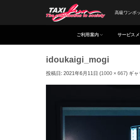
Skip
to
高級ワンボ
content
ご利用案内
サービスメ
idoukaigi_mogi
投稿日:
2021年6月11日
(
1000 × 667
) ギ