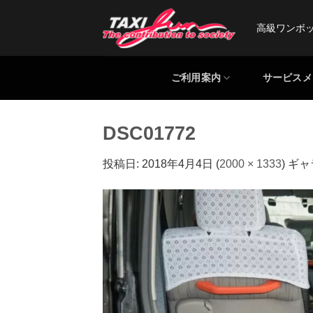
Skip
to
高級ワンボ
content
ご利用案内
サービスメ
DSC01772
投稿日:
2018年4月4日
(
2000 × 1333
) ギ