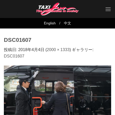
Skip
to
content
English
/
中文
DSC01607
投稿日:
2018年4月4日
(
2000 × 1333
) ギャラリー:
DSC01607