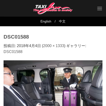
Skip
to
content
English
/
中文
DSC01588
投稿日:
2018年4月4日
(
2000 × 1333
) ギャラリー:
DSC01588