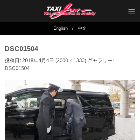
Skip
to
content
English
/
中文
DSC01504
投稿日:
2018年4月4日
(
2000 × 1333
) ギャラリー:
DSC01504