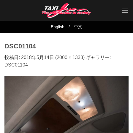
Skip
to
content
English
/
中文
DSC01104
投稿日:
2018年5月14日
(
2000 × 1333
) ギャラリー:
DSC01104