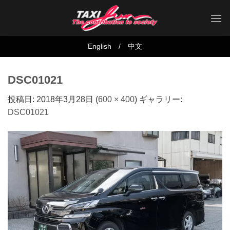
Skip
to
content
English
/
中文
DSC01021
投稿日:
2018年3月28日
(
600 × 400
) ギャラリー:
DSC01021