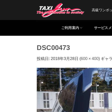
Skip
to
高級ワンボ
content
ご利用案内
サービスメ
DSC00473
投稿日:
2018年3月28日
(
600 × 400
) ギャ