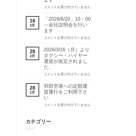
社
「2026/7/18」
説
コメントを受け付けていません
10：
明
00
会
「2026/6/20」10：00
16
～
を
～会社説明会を行い
3月
会
行
ます
社
い
「2026/6/20」
説
コメントを受け付けていません
ま
10：
明
す
00
会
は
2026/3/16（月）より
28
～
を
タクシー・ハイヤー
2月
会
行
運賃が改定されまし
社
い
た。
説
ま
明
す
2026/3/16（月）
コメントを受け付けていません
会
は
よ
を
り
羽田空港への定額運
28
行
タ
賃運行をご利用下さ
2月
い
ク
い
ま
シ
す
羽
ー・
コメントを受け付けていません
は
田
ハ
空
イ
港
ヤ
カテゴリー
へ
ー
の
運
定
賃