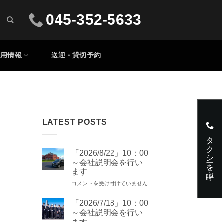
045-352-5633
採用情報
送迎・貸切予約
LATEST POSTS
タクシーを呼ぶ
「2026/8/22」10：00
～会社説明会を行い
ます
「2026/8/22」
コメントを受け付けていません
10：
00
「2026/7/18」10：00
～
～会社説明会を行い
会
ます