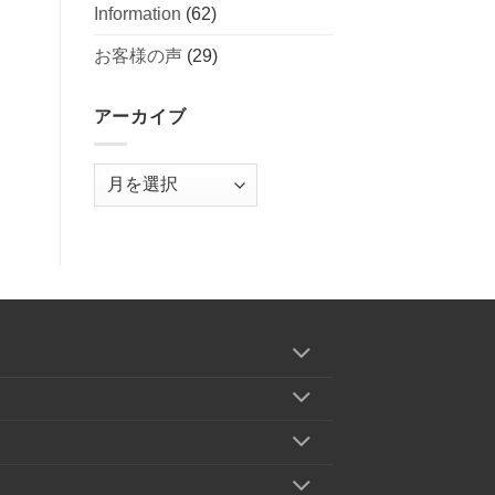
Information
(62)
額
が
運
改
お客様の声
(29)
賃
定
運
さ
行
れ
を
ま
アーカイブ
ご
し
利
た。
用
は
ア
下
ー
さ
い
カ
は
イ
ブ