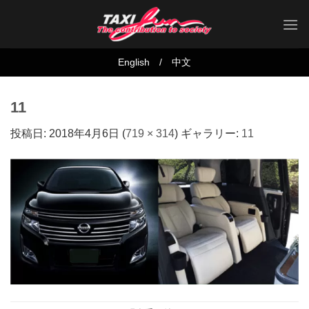
Skip
to
content
English
/
中文
11
投稿日:
2018年4月6日
(
719 × 314
) ギャラリー:
11