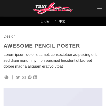
Skip
to
content
English
/
中文
Design
AWESOME PENCIL POSTER
Lorem ipsum dolor sit amet, consectetuer adipiscing elit,
sed diam nonummy nibh euismod tincidunt ut laoreet
dolore magna aliquam erat volutpat