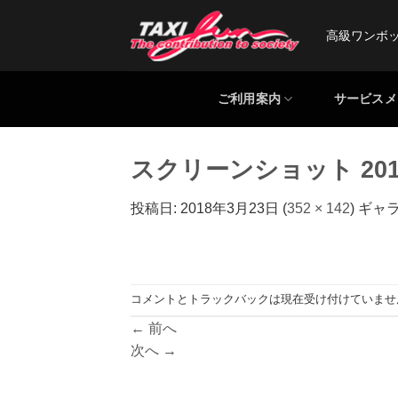
Skip
to
高級ワンボ
content
ご利用案内
サービスメ
スクリーンショット 2018-03
投稿日:
2018年3月23日
(
352 × 142
) ギャ
コメントとトラックバックは現在受け付けていませ
←
前へ
次へ
→